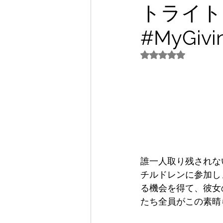
トライト
パートナー/スポンサー
#MyGivin
5つ星のうちNaN
誰一人取り残されな
チルドレンに参加し
る機会を得て、彼女
たち全員がこの素晴