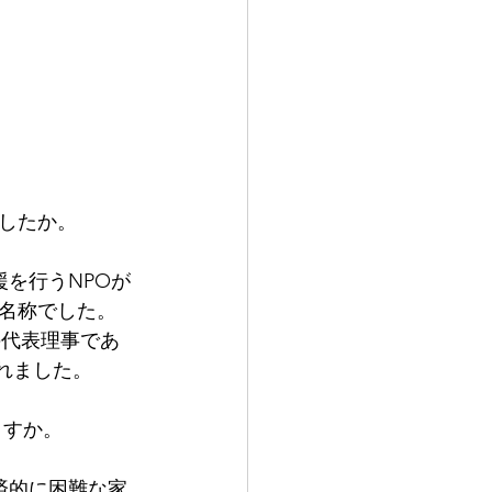
したか。
援を行うNPOが
の名称でした。
の代表理事であ
立されました。
ますか。
済的に困難な家