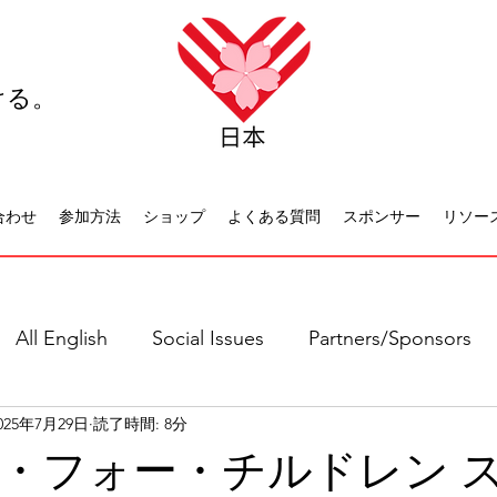
ける。
合わせ
参加方法
ショップ
よくある質問
スポンサー
リソー
All English
Social Issues
Partners/Sponsors
025年7月29日
読了時間: 8分
日本語全て
社会問題
日本文化
休日について
・フォー・チルドレン 