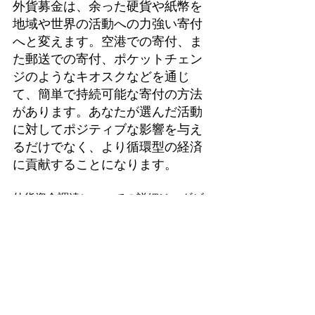
外貨募金は、余った硬貨や紙幣を
地域や世界の活動への力強い寄付
へと変えます。空港での寄付、ま
た郵送での寄付、ポケットチェン
ジのようなキオスクなどを通じ
て、簡単で持続可能な寄付の方法
があります。あなたが選んだ活動
に対してポジティブな影響を与え
るだけでなく、より循環型の経済
に貢献することになります。
外貨資金調達についての詳細は、ギビ
ングチューズデージャパンのパートナ
ーであるグローバル・コイン・ソリュ
ーションズのWebサイト
https://
www.globalcoinsolutions.com/
またはメー
ル
contact@globalcoinsolutions.com
に