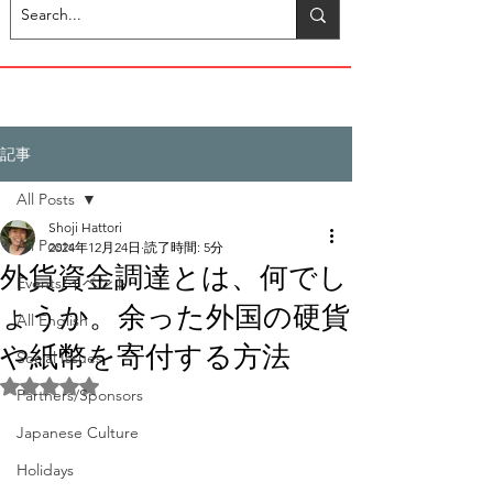
記事
All Posts
Shoji Hattori
All Posts
2024年12月24日
読了時間: 5分
外貨資金調達とは、何でし
Events/イベント
ょうか。余った外国の硬貨
All English
や紙幣を寄付する方法
Social Issues
5つ星のうちNaNと評価されています。
Partners/Sponsors
Japanese Culture
Holidays