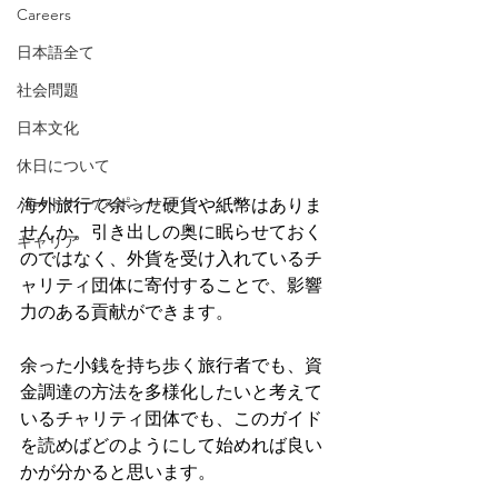
Careers
日本語全て
社会問題
日本文化
外貨資金調達とは、何でしょうか。余
休日について
った外国の硬貨や紙幣を寄付する方法
パートナー/スポンサー
海外旅行で余った硬貨や紙幣はありま
せんか。引き出しの奥に眠らせておく
キャリア
のではなく、外貨を受け入れているチ
ャリティ団体に寄付することで、影響
力のある貢献ができます。
余った小銭を持ち歩く旅行者でも、資
金調達の方法を多様化したいと考えて
いるチャリティ団体でも、このガイド
を読めばどのようにして始めれば良い
かが分かると思います。