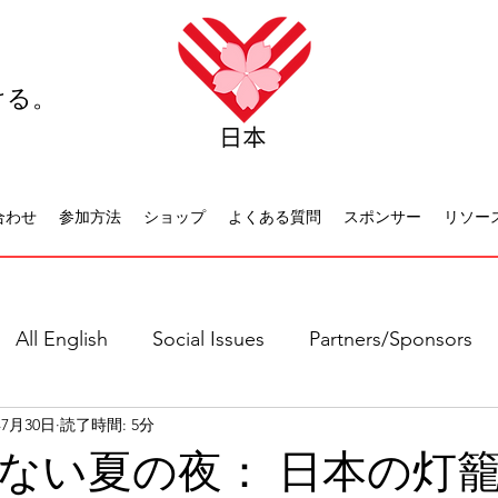
ける。
合わせ
参加方法
ショップ
よくある質問
スポンサー
リソー
All English
Social Issues
Partners/Sponsors
年7月30日
読了時間: 5分
日本語全て
社会問題
日本文化
休日について
ない夏の夜： 日本の灯