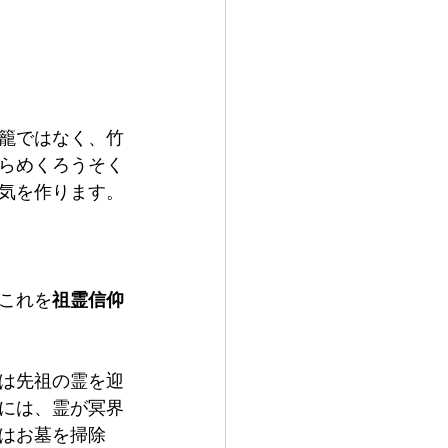
籠ではなく、竹
らめくろうそく
気を作ります。
これを
祖霊信仰
れは先祖の霊を迎
には、霊が冥界
はお墓を掃除