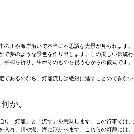
ating Lantern Festival
ntern Festival
本の川や海岸沿いで本当に不思議な光景が見られます。
かで夢のような景色を作り出します。この美しい伝統行
、平和を祈り、生命そのものを祝う心からの儀式です。
定であるのなら、灯籠流しは絶対に逃すことのできない
の灯籠流し
は何か。
日本の灯籠流し
通り「灯籠」と「流す」を意味します。この行事では、
を入れ、川や湖、海に浮かべます。これらの灯籠には、