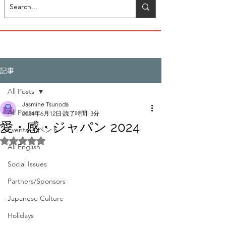
記事
All Posts
Jasmine Tsunoda
All Posts
2024年6月12日
読了時間: 3分
愛・感・ジャパン 2024
Events/イベント
5つ星のうちNaNと評価されています。
All English
Social Issues
Partners/Sponsors
Japanese Culture
Holidays