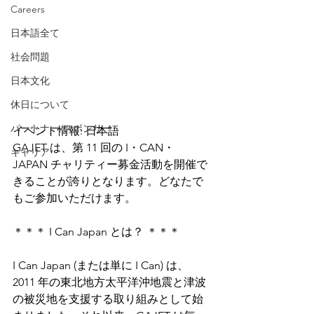
Careers
日本語全て
社会問題
日本文化
休日について
パートナー/スポンサー
イベント情報: 日本語
GAJET は、第 11 回の I・CAN・
キャリア
JAPAN チャリティー募金活動を開催で
きることが誇りとなります。どなたで
もご参加いただけます。
＊＊＊ I Can Japan とは？ ＊＊＊
I Can Japan (または単に I Can) は、
2011 年の東北地方太平洋沖地震と津波
の被災地を支援する取り組みとして始