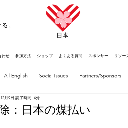
ける。
合わせ
参加方法
ショップ
よくある質問
スポンサー
リソー
All English
Social Issues
Partners/Sponsors
年12月9日
読了時間: 4分
日本語全て
社会問題
日本文化
休日について
除：日本の煤払い
と評価されています。
キャリア