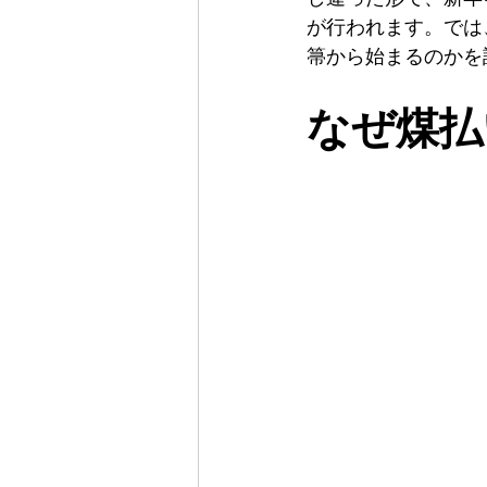
が行われます。では
箒から始まるのかを
なぜ煤払
Susuharai in Japan