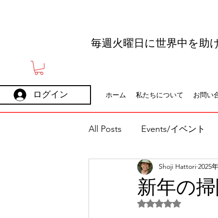
毎週火曜日に世界中を助
ログイン
ホーム
私たちについて
お問い
All Posts
Events/イベント
Shoji Hattori
2025
Holidays
Careers
新年の掃
5つ星のうちNaN
パートナー/スポンサー