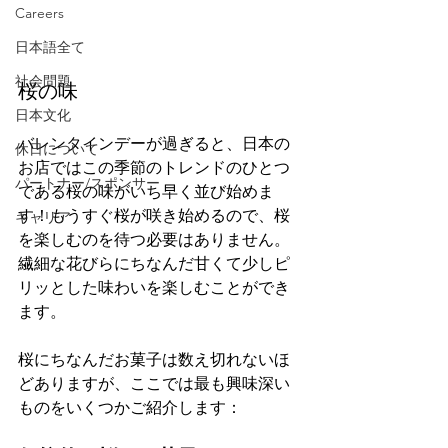
Careers
日本語全て
社会問題
桜の味
日本文化
バレンタインデーが過ぎると、日本の
休日について
お店ではこの季節のトレンドのひとつ
パートナー/スポンサー
である桜の味がいち早く並び始めま
す！もうすぐ桜が咲き始めるので、桜
キャリア
を楽しむのを待つ必要はありません。
繊細な花びらにちなんだ甘くて少しピ
リッとした味わいを楽しむことができ
ます。
桜にちなんだお菓子は数え切れないほ
どありますが、ここでは最も興味深い
ものをいくつかご紹介します：