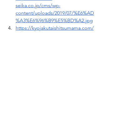
seika.co.jp/cms/wp-
content/uploads/2019/07/%E6%AD
%A3%E6%96%B9%E5%BD%A2.jpg
https://kyojakutaishitsumama.com/
wp-
content/uploads/2023/03/PXL_2023
0313_093855936.PORTRAIT.jpg
https://image1.shopserve.jp/suzuk
aen.jp/pic-
labo/llimg/sakuracya.jpg?
t=20230227160653
https://www.starbucks.co.jp/resour
ce/kv/images/kv_0215_0600_a_sp.j
pg
https://www.asahibeer.co.jp/campa
ign/image/2025/0218_park_sd_sak
ura.jpg
https://www.takaski.com/wp-