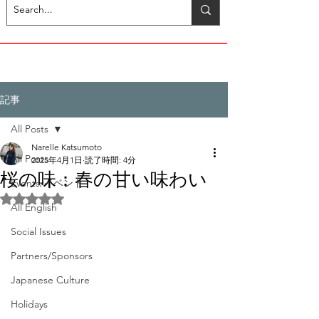
記事
All Posts
Narelle Katsumoto
All Posts
2025年4月1日
読了時間: 4分
桜の味：春の甘い味わい
Events/イベント
5つ星のうちNaNと評価されています。
All English
Social Issues
Partners/Sponsors
Japanese Culture
Holidays