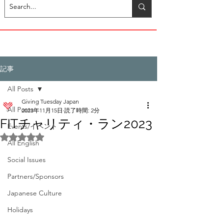
記事
All Posts
Giving Tuesday Japan
All Posts
2023年11月15日
読了時間: 2分
FITチャリティ・ラン2023
Events/イベント
5つ星のうちNaNと評価されています。
All English
Social Issues
Partners/Sponsors
Japanese Culture
Holidays