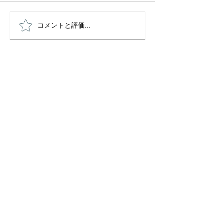
コメントと評価...
みらいの森ウィンターパ
特定非営利活動法人
FUNraiser
ーティー2023
グローバル
よくある質問
配送ポリシー
パートナーになる
返金ポリシー
プライバシー
ご利用条件について
クッキーポリシー
特定商取引法
に基づく表