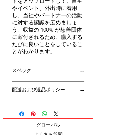
トをアップロードして、自宅
やイベント、外出時に着用
し、当社やパートナーの活動
に対する認識を広めましょ
う。収益の 100% が慈善団体
に寄付されるため、購入する
たびに良いことをしているこ
とがわかります。
スペック
100% コットン
配送および返品ポリシー
フロントプリントのみ
二重フード
重量と厚さ: 340g/m² の生地重量と 10
パーカーは速達配送の対象外です。
オンスの厚さで、しっかりとした質感
リンク先の配送および返品ポリシーを
と暖かさを実現。
ご覧ください。
グローバル
よくある質問