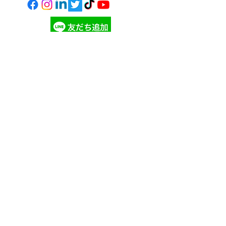
寄付する
©
2023 - 2026
ギビングチューズデー・ジャパン
Giving Tuesday Japan
ツノダスタイリングス
の自信作
ギビングチューズデー ニュ
ースを購読して、最新の情報
を入手しましょう！
参加する