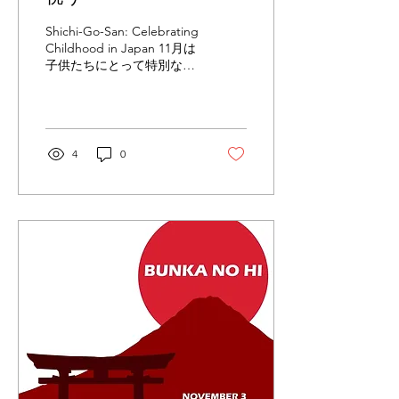
Shichi-Go-San: Celebrating
Childhood in Japan 11月は
子供たちにとって特別な月
です。日本中の家族が集ま
り、「七歳、五歳、三歳」
を節目とした心温まる七五
三の伝統を祝います。3
歳、5歳、7歳の子どもたち
4
0
が、日本の伝統的な衣装で
ある晴...