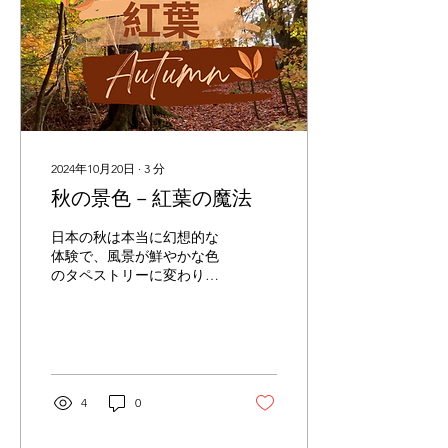
2024年10月20日
∙
3
分
秋の景色 – 紅葉の魔法
日本の秋は本当に幻想的な
体験で、風景が鮮やかな色
のタペストリーに変わり、
昼夜問わず訪れる人を魅了
します。美しい春の桜を思
い浮かべたのなら、秋の紅
葉を見るまでお待ちくださ
い！赤、オレンジ、黄色の
紅葉は、その美しさに息を
4
0
のむこと間違いなしです。