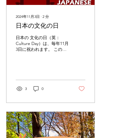
2024年11月3日
∙
2
分
日本の文化の日
日本の 文化の日（英：
Culture Day）は、毎年11月
3日に祝われます。 この祝
日は76年間あまりも続いて
います。 また、11月3日は
100年以上にわたって日本
で重要な日とされてきまし
た。 文化の日はもともと別
の祝日だったことをご存じ
3
0
ですか？ Culture...