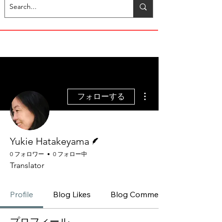
その他
フォローする
脚本
Yukie Hatakeyama
0 フォロワー
0 フォロー中
Translator
Profile
Blog Likes
Blog Comments
プロフィール