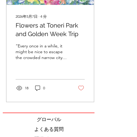
2026年5月7日
∙
4
分
Flowers at Toneri Park
and Golden Week Trip
“Every once in a while, it
might be nice to escape
the crowded narrow city
streets in Tokyo and see
some flowers.” From this
thought, I began to plan a
trip to try to see the
nemophila flowers that
18
0
bloom for a limited amount
of time in April in Tokyo.
グローバル
よくある質問