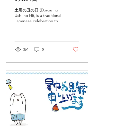
土用の丑の日 (Doyou no
Ushi no Hi), is a traditional
Japanese celebration that
coincides with the Chinese
zodiac's midsummer day of
the Ox. What d
364
0