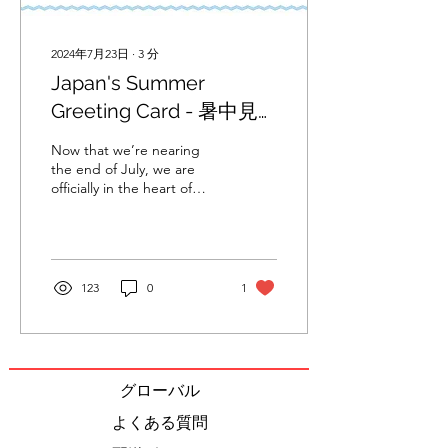
2024年7月23日
∙
3
分
Japan's Summer
Greeting Card - 暑中見
舞い
Now that we’re nearing
the end of July, we are
officially in the heart of
summer. That means that
it’s the perfect time to
send out 暑中見舞い (s
123
0
1
グローバル
よくある質問