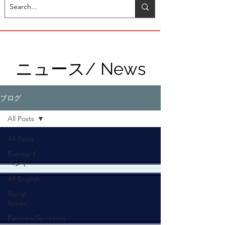
ニュース/ News
ブログ
All Posts
All Posts
Events/イ
ベント
All English
Social
Issues
Partners/Sponsors