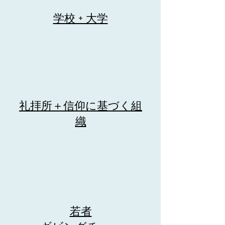
学校 + 大学
礼拝所＋信仰に基づく組
織
若者