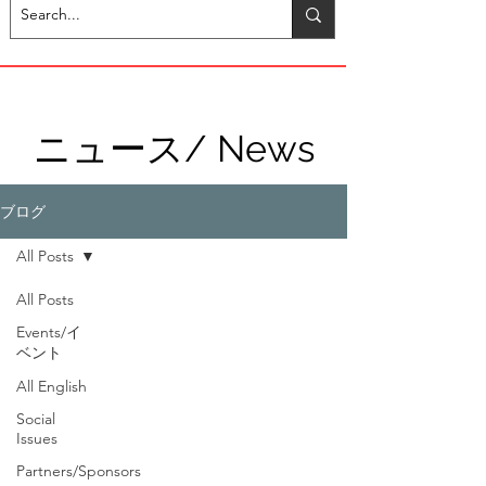
ニュース/ News
ブログ
All Posts
All Posts
Events/イ
ベント
All English
Social
Issues
Partners/Sponsors