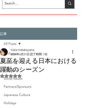
記事
All Posts
Yukie Hatakeyama
All Posts
2024年6月21日
読了時間: 7分
夏至を迎える日本における
Events/イベント
躍動のシーズン
All English
5つ星のうちNaNと評価されています。
Social Issues
Partners/Sponsors
Japanese Culture
Holidays