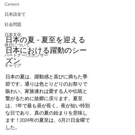
Careers
日本語全て
社会問題
日本文化
日本の夏 - 
夏至を迎える
休日について
日本における躍動のシー
パートナー/スポンサー
ズン
キャリア
日本の夏は、躍動感と喜びに満ちた季
節です。通りは色とりどりのお祭りで
賑わい、家族連れは愛する人や伝統と
繋がるために故郷に戻ります。夏至
は、1年で最も昼が長く、夜が短い特別
な日であり、真の夏の始まりを意味し
ます！2024年の夏至は、6月21日金曜で
した。