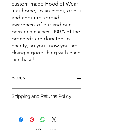
custom-made Hoodie! Wear
it at home, to an event, or out
and about to spread
awareness of our and our
parnter's causes! 100% of the
proceeds are donated to
charity, so you know you are
doing a good thing with each
purchase!
Specs
100% Cotton
Shipping and Returns Policy
Front Print Only
Double-layer hood
Weight and thickness: 340g/m² fabric
NOTE: HOODIES ARE NOT ELIGIBLE
weight and 10oz thickness provide a
FOR EXPEDITED SHIPPING
firm texture and warmth.
Please see our
shipping
and
returns
policy linked.