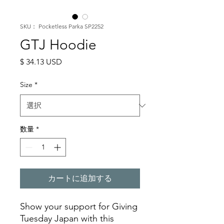
SKU： Pocketless Parka SP2252
GTJ Hoodie
価
$ 34.13 USD
格
Size
*
数量
*
カートに追加する
Show your support for Giving
Tuesday Japan with this