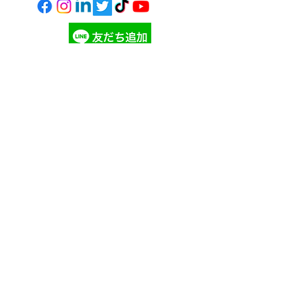
寄付する
©
2023 - 2026
ギビングチューズデー・ジャパン
Giving Tuesday Japan
ツノダスタイリングス
の自信作
ギビングチューズデー ニュ
ースを購読して、最新の情報
を入手しましょう！
参加する