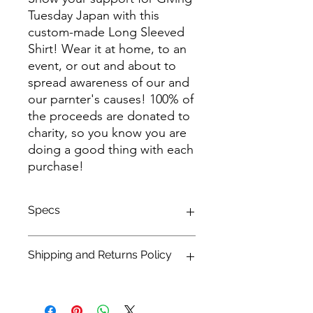
Tuesday Japan with this
custom-made Long Sleeved
Shirt! Wear it at home, to an
event, or out and about to
spread awareness of our and
our parnter's causes! 100% of
the proceeds are donated to
charity, so you know you are
doing a good thing with each
purchase!
Specs
100% Cotton
Shipping and Returns Policy
Front Print Only
Please see our
shipping
and
returns
policy linked.