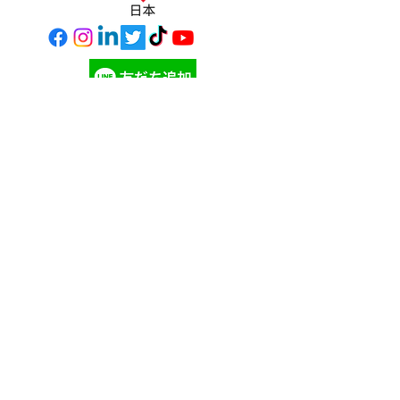
寄付する
©
2023 - 2026
ギビングチューズデー・ジャパン
Giving Tuesday Japan
ツノダスタイリングス
の自信作
ギビングチューズデー ニュ
ースを購読して、最新の情報
を入手しましょう！
参加する