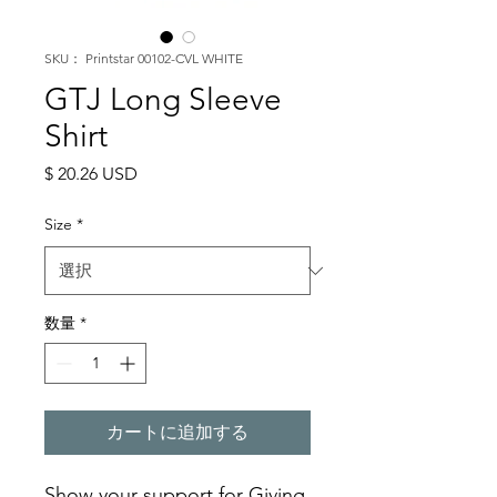
SKU： Printstar 00102-CVL WHITE
GTJ Long Sleeve
Shirt
価
$ 20.26 USD
格
Size
*
数量
*
カートに追加する
Show your support for Giving