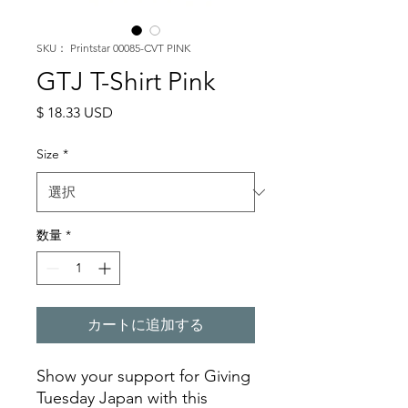
SKU： Printstar 00085-CVT PINK
GTJ T-Shirt Pink
価
$ 18.33 USD
格
Size
*
数量
*
カートに追加する
Show your support for Giving
Tuesday Japan with this