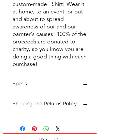
custom-made TShirt! Wear it
at home, to an event, or out
and about to spread
awareness of our and our
parnter's causes! 100% of the
proceeds are donated to
charity, so you know you are
doing a good thing with each
purchase!
Specs
100% Cotton
Shipping and Returns Policy
Front Print Only
Please see our
shipping
and
returns
policy linked.