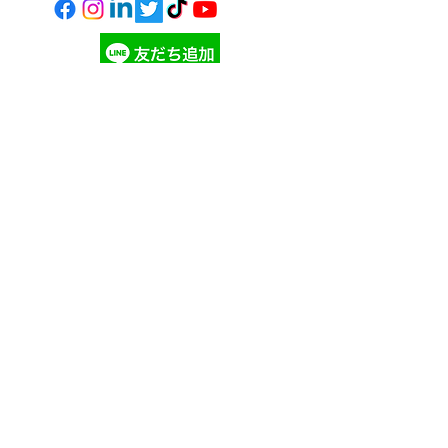
寄付する
©
2023 - 2026
ギビングチューズデー・ジャパン
Giving Tuesday Japan
ツノダスタイリングス
の自信作
ギビングチューズデー ニュ
ースを購読して、最新の情報
を入手しましょう！
参加する