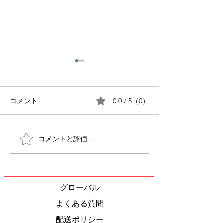
0.0 / 5（0）
コメント
マユコズリトルキッチン
コメントと評価...
You Me Weの
アパッケージ
グローバル
よくある質問
配送ポリシー