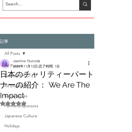
記事
All Posts
Jasmine Tsunoda
All Posts
2024年11月12日
読了時間: 1分
日本のチャリティーパート
Events/イベント
ナーの紹介： We Are The
All English
Impact
Social Issues
5つ星のうちNaNと評価されています。
Partners/Sponsors
Japanese Culture
Holidays