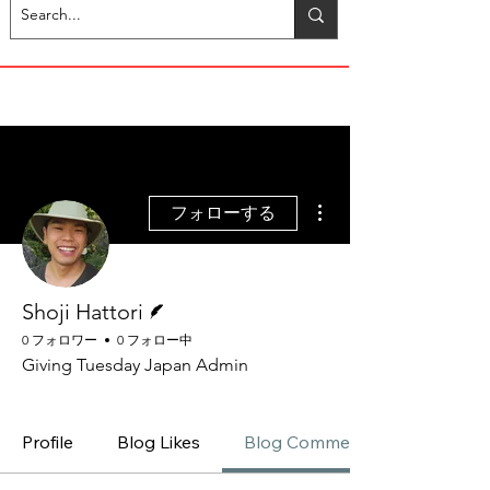
その他
フォローする
脚本
Shoji Hattori
0 フォロワー
0 フォロー中
Giving Tuesday Japan Admin
Admin
+
4
Profile
Blog Likes
Blog Comments