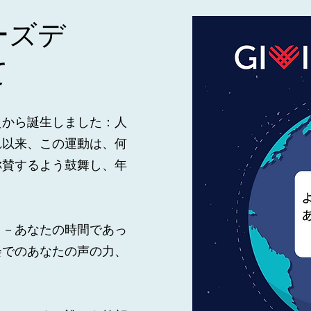
ーズデ
て
えから誕生しました：人
れ以来、この運動は、何
称賛するよう鼓舞し、年
日－あなたの時間であっ
会でのあなたの声の力、