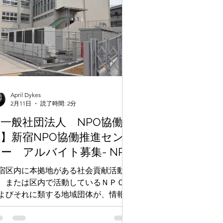
April Dykes
2月11日
読了時間: 2分
一般社団法人 NPO協働機
】新宿NPO協働推進セン
ー アルバイト募集- NPO
求人
宿区内に本拠地がある社会貢献活動団
、または区内で活動しているＮＰＯ、
よびそれに類する地域団体が、情報共
・連携・協力して団体活動の充実と安
、発展を図り、豊かで住みよい「新