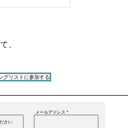
」の実現を図るため設立されました。
た、NPO協働機構は、指定管理者とし
「新宿ＮＰＯ協働推進センター」の管
・運営を行っています。
して、
ングリストに参加する
メールアドレス