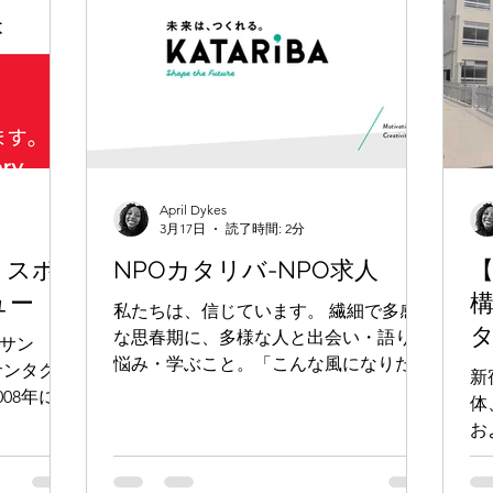
April Dykes
3月17日
読了時間: 2分
 スポ
NPOカタリバ-NPO求人
【
ュー
構
私たちは、信じています。 繊細で多感
タ
な思春期に、多様な人と出会い・語り・
・サン
悩み・学ぶこと。「こんな風になりた
サンタクロ
新
い」という憧れを見つけること。 その
08年に設
体
すべてが、未来をつくりだす意欲と創造
団体は設立
お
性になることを。
、心に残る
有
ことを使命
定