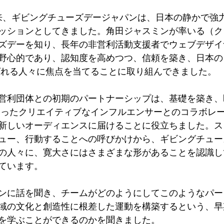
始以来、ギビングチューズデージャパンは、日本の静かで強
ッションとしてきました。角田ジャスミンが率いる（ク
ズデーを知り、長年の非営利活動支援者でウェブデザイ
野心的であり、認知度を高めつつ、信頼を築き、日本の
ばれる人々に焦点を当てることに取り組んできました。
利団体との初期のパートナーシップは、基礎を築き、byFo
Matesといったクリエイティブなインフルエンサーとのコラボ
新しいオーディエンスに届けることに役立ちました。ス
ュー、行動することへの呼びかけから、ギビングチュー
の人々に、寛大さにはさまざまな形があることを認識し
ています。
ンに話を聞き、チームがどのようにしてこのようなパー
域の文化と創造性に根差した運動を構築するという、早
を学ぶことができるのかを聞きました。