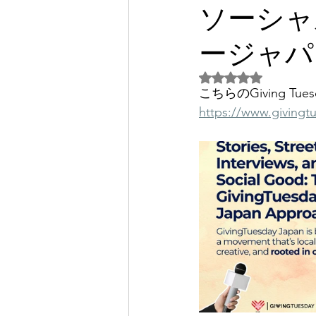
ソーシャ
パートナー/スポンサー
ージャパ
5つ星のうちNaN
こちらのGiving Tu
https://www.givingt