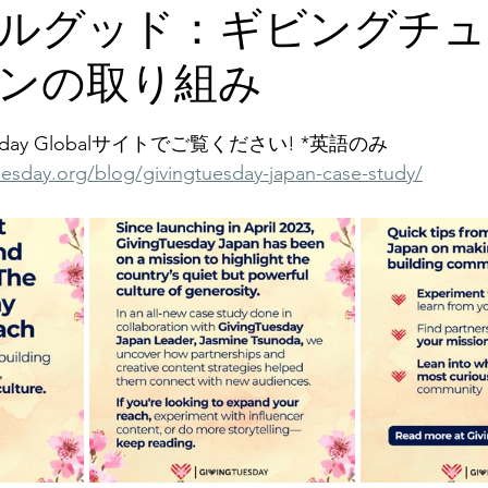
ルグッド：ギビングチュ
キャリア
ンの取り組み
と評価されています。
esday Globalサイトでご覧ください! *英語のみ
uesday.org/blog/givingtuesday-japan-case-study/