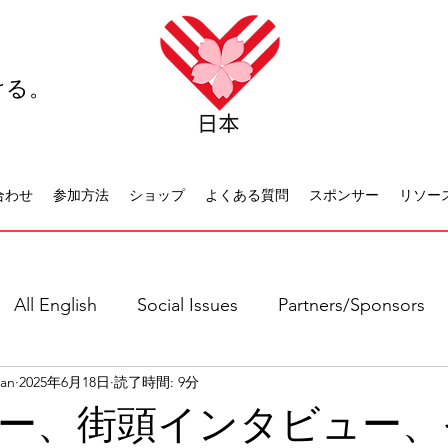
ける。
合わせ
参加方法
ショップ
よくある質問
スポンサー
リソー
All English
Social Issues
Partners/Sponsors
pan
2025年6月18日
読了時間: 9分
日本語全て
社会問題
日本文化
休日について
ー、街頭インタビュー、