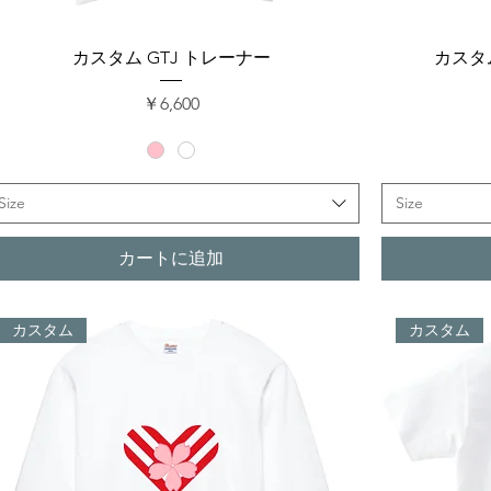
クイックビュー
カスタム GTJ トレーナー
カスタ
価格
￥6,600
Size
Size
カートに追加
カスタム
カスタム