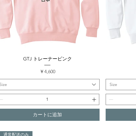
クイックビュー
GTJ トレーナーピンク
価格
￥4,600
Size
Size
カートに追加
通常配送のみ