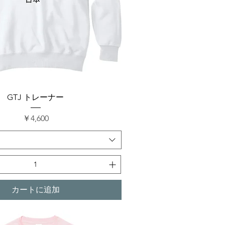
クイックビュー
GTJ トレーナー
価格
￥4,600
カートに追加