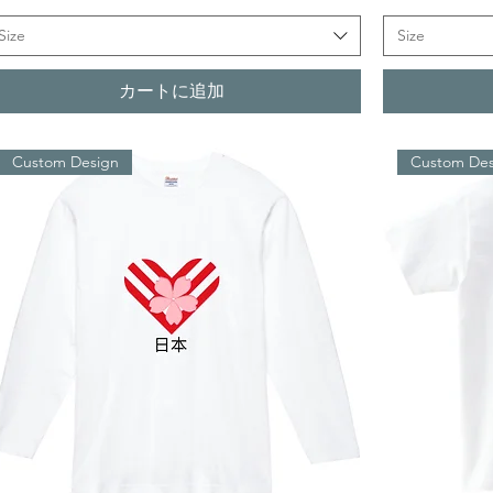
Size
Size
カートに追加
Custom Design
Custom Des