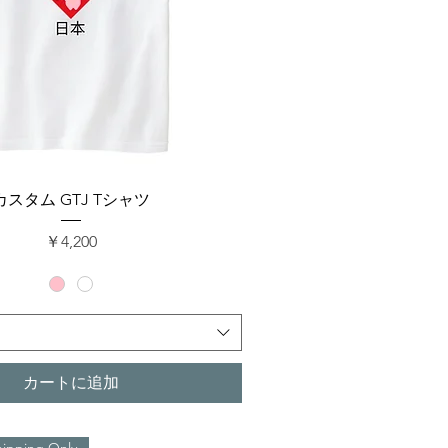
クイックビュー
カスタム GTJ Tシャツ
価格
￥4,200
カートに追加
hipping Only