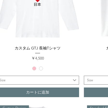
クイックビュー
カスタム GTJ 長袖Tシャツ
価格
￥4,500
Size
Size
カートに追加
Custom Design
Standard S